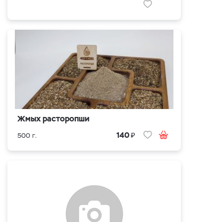
Жмых расторопши
₽
140
500 г.