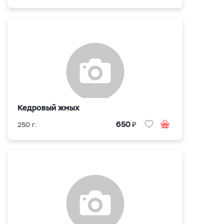
Кедровый жмых
₽
650
250 г.