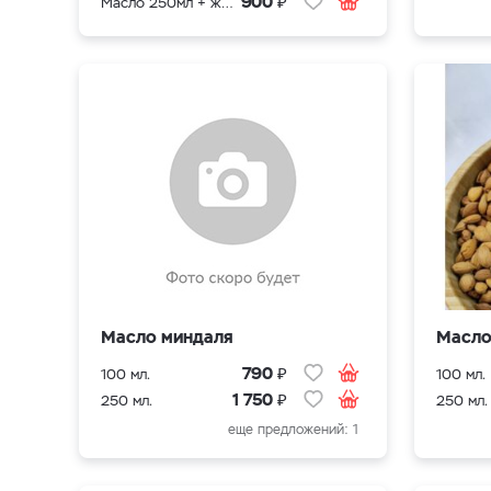
₽
900
Масло 250мл + жмых в подарок
Масло миндаля
Масло
₽
790
100 мл.
100 мл.
₽
1 750
250 мл.
250 мл.
еще предложений: 1