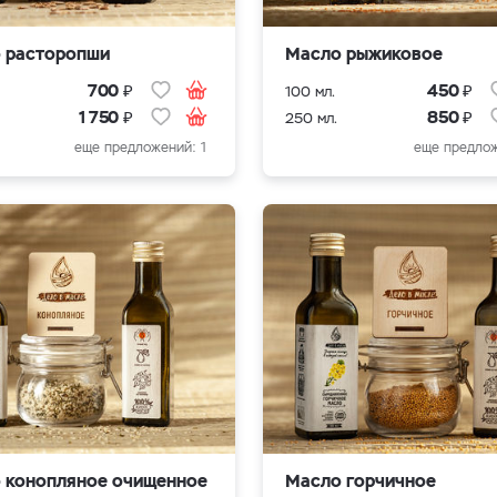
 расторопши
Масло рыжиковое
₽
₽
700
450
100 мл.
₽
₽
1 750
850
250 мл.
еще предложений: 1
еще предлож
 конопляное очищенное
Масло горчичное