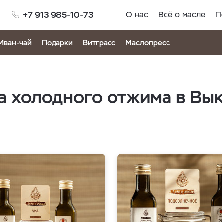
+7 913 985-10-73
О нас
Всё о масле
П
Иван-чай
Подарки
Витграсс
Маслопресс
 холодного отжима в Вы