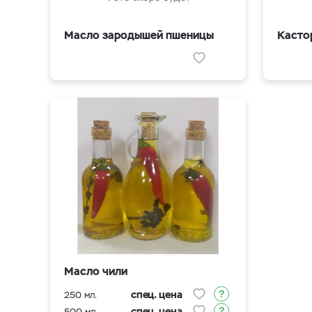
Масло зародышей пшеницы
Касто
Масло чили
спец. цена
250 мл.
спец. цена
500 мл.