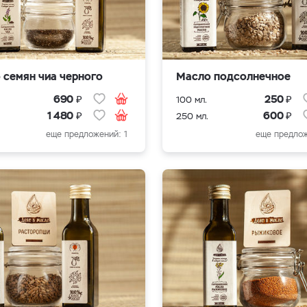
 семян чиа черного
Масло подсолнечное
₽
₽
690
250
100 мл.
₽
₽
1 480
600
250 мл.
еще предложений: 1
еще предлож