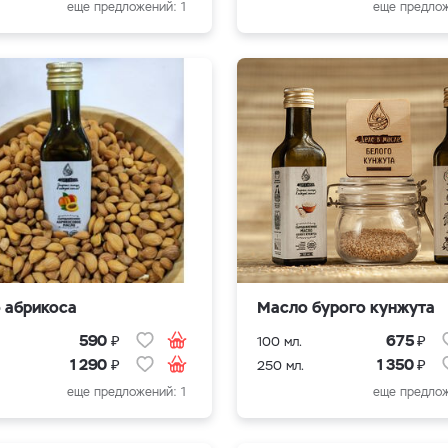
еще предложений: 1
еще предлож
 абрикоса
Масло бурого кунжута
₽
₽
590
675
100 мл.
₽
₽
1 290
1 350
250 мл.
еще предложений: 1
еще предлож