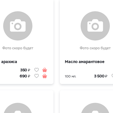
 арахиса
Масло амарантовое
₽
350
₽
₽
690
3 500
100 мл.