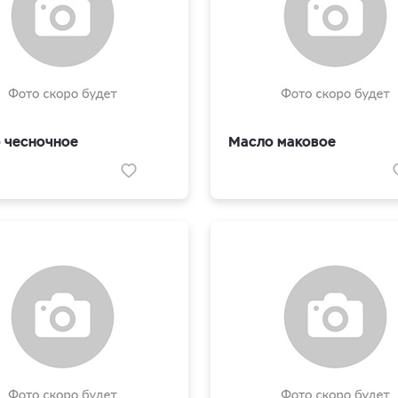
 чесночное
Масло маковое