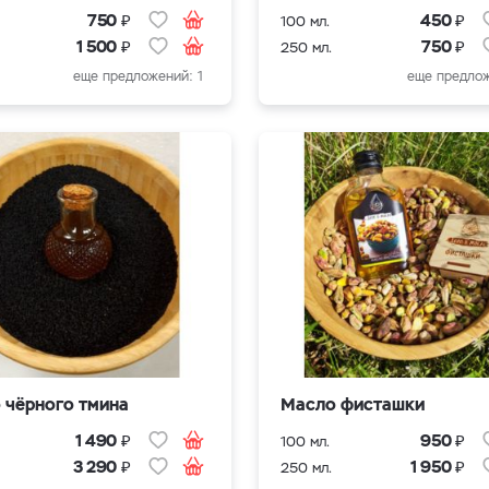
₽
₽
750
450
100 мл.
₽
₽
1 500
750
250 мл.
еще предложений: 1
еще предлож
 чёрного тмина
Масло фисташки
₽
₽
1 490
950
100 мл.
₽
₽
3 290
1 950
250 мл.