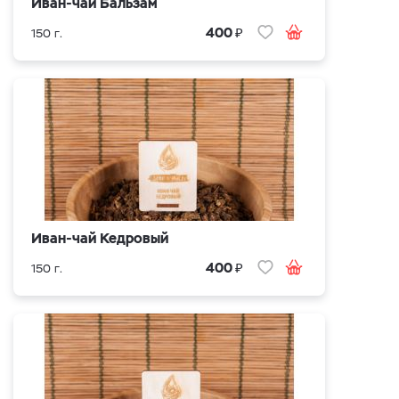
Иван-чай Бальзам
₽
400
150 г.
Иван-чай Кедровый
₽
400
150 г.