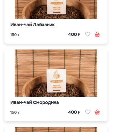
Иван-чай Лабазник
₽
400
150 г.
Иван-чай Смородина
₽
400
150 г.