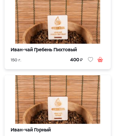
Иван-чай Гребень Пихтовый
₽
400
150 г.
Иван-чай Горный