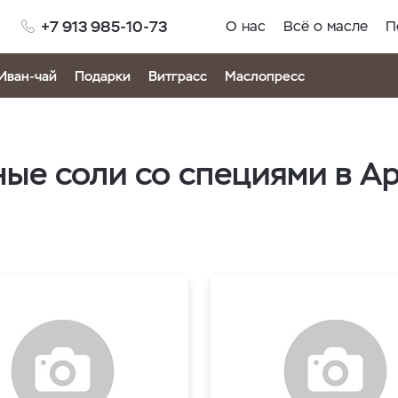
+7 913 985-10-73
О нас
Всё о масле
П
Иван-чай
Подарки
Витграсс
Маслопресс
ые соли со специями в А