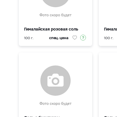
Гималайская розовая соль
Гимал
спец. цена
100 г.
100 г.