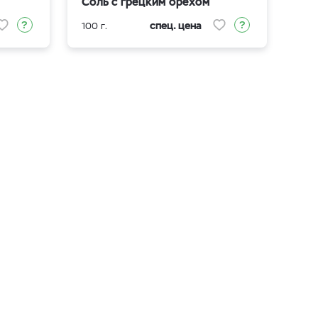
Соль с грецким орехом
спец. цена
100 г.