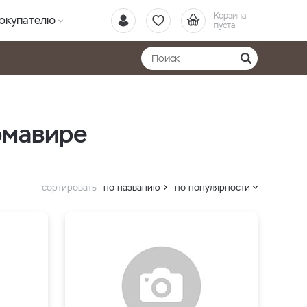
Корзина
окупателю
пуста
рмавире
сортировать
по названию
по популярности