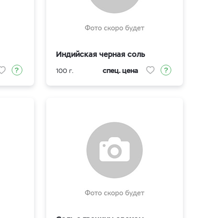
Индийская черная соль
спец. цена
100 г.