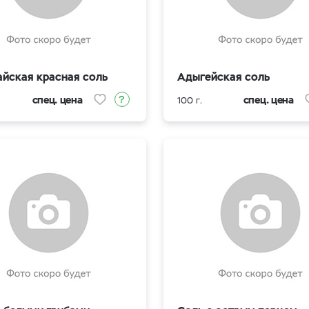
айская красная соль
Адыгейская соль
спец. цена
спец. цена
100 г.