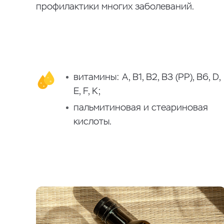
профилактики многих заболеваний.
витамины: А, В1, В2, В3 (РР), В6, D,
E, F, K;
пальмитиновая и стеариновая
кислоты.