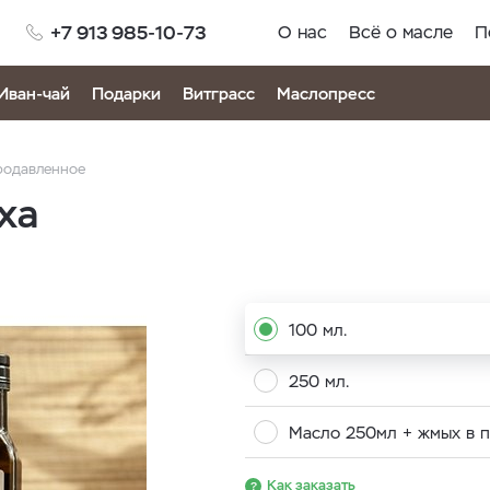
+7 913 985-10-73
О нас
Всё о масле
П
Иван-чай
Подарки
Витграсс
Маслопресс
родавленное
ха
100 мл.
250 мл.
Масло 250мл + жмых в 
Как заказать