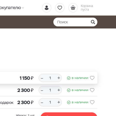
Корзина
окупателю
пуста
₽
–
+
1 150
в наличии
₽
–
+
2 300
в наличии
₽
–
+
2 300
подарок
в наличии
Итого:
1
шт.