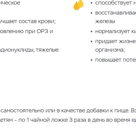
ическое
способствует 
восстанавлива
учшает состав крови;
железы
ровлению при ОРЗ и
нормализует ки
придает жизне
адионуклиды, тяжелые
организма;
повышает поте
мостоятельно или в качестве добавки к пище. Взр
 Детям – по 1 чайной ложке 3 раза в день во время 