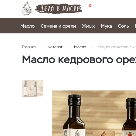
Масло
Семена и орехи
Жмых
Мука
Соль
Главная
Каталог
Масло
Кедровое масло сы
Масло кедрового оре