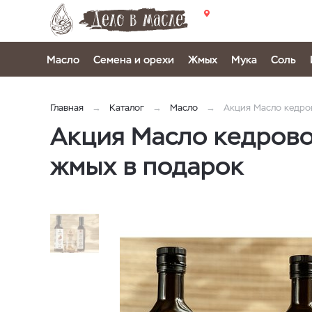
Масло
Семена и орехи
Жмых
Мука
Соль
Главная
Каталог
Масло
Акция Масло кедро
Акция Масло кедрово
жмых в подарок