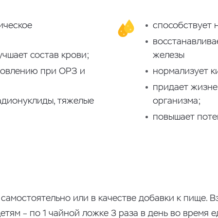
ическое
способствует 
восстанавлива
учшает состав крови;
железы
ровлению при ОРЗ и
нормализует ки
придает жизне
адионуклиды, тяжелые
организма;
повышает поте
мостоятельно или в качестве добавки к пище. Взр
 Детям – по 1 чайной ложке 3 раза в день во время 