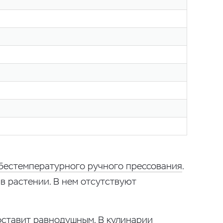
бестемпературного ручного прессования
.
в растении. В нем отсутствуют
оставит равнодушным. В кулинарии