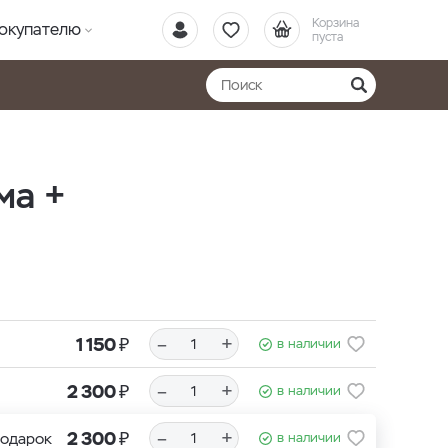
Корзина
окупателю
пуста
ма +
₽
–
+
1 150
в наличии
₽
–
+
2 300
в наличии
₽
–
+
2 300
подарок
в наличии