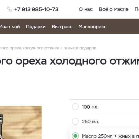
+7 913 985-10-73
О нас
Всё о масле
П
Иван-чай
Подарки
Витграсс
Маслопресс
вого ореха холодного отжима + жмых в подарок
го ореха холодного отжи
100 мл.
250 мл.
Масло 250мл + жмых в 