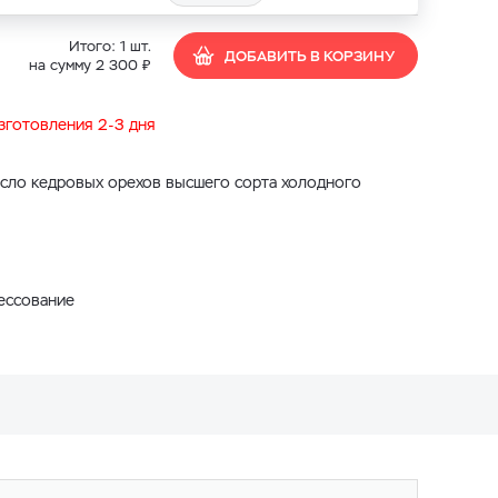
Итого:
1
шт.
ДОБАВИТЬ В КОРЗИНУ
₽
на сумму
2 300
изготовления 2-3 дня
сло кедровых орехов высшего сорта холодного
ессование