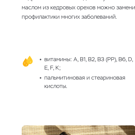
маслом из кедровых орехов можно замени
профилактики многих заболеваний.
витамины: А, В1, В2, В3 (РР), В6, D,
E, F, K;
пальмитиновая и стеариновая
кислоты.