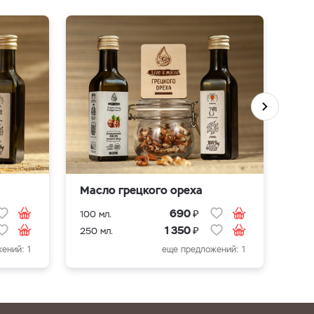
Масло грецкого ореха
Мас
₽
690
100 мл.
100 
₽
1 350
250 мл.
250 
ений: 1
еще предложений: 1