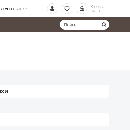
Корзина
окупателю
пуста
ехи