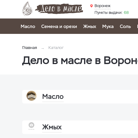
Воронеж
Пункты выдачи:
68
Масло
Семена и орехи
Жмых
Мука
Соль
Главная
Каталог
Дело в масле в Воро
Масло
Жмых