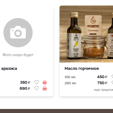
 арахиса
Масло горчичное
₽
450
100 мл.
₽
350
₽
750
250 мл.
₽
690
еще предлож