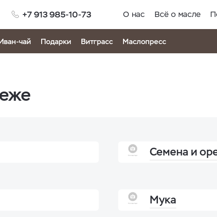
+7 913 985-10-73
О нас
Всё о масле
П
Иван-чай
Подарки
Витграсс
Маслопресс
неже
Семена и ор
Мука