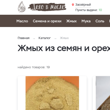
Заозёрный
Пункты выдачи:
10
Масло
Семена и орехи
Жмых
Мука
Соль
Главная
Каталог
Жмых
Жмых из семян и оре
найдено товаров:
19