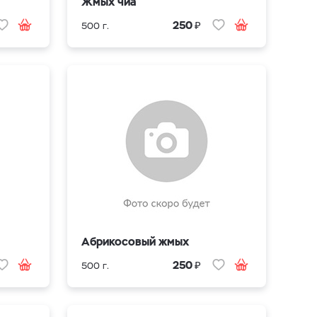
Жмых чиа
₽
250
500 г.
Абрикосовый жмых
₽
250
500 г.