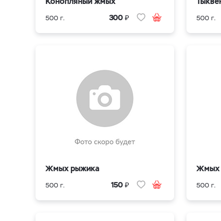
Конопляный жмых
Тыкве
₽
300
500 г.
500 г.
Жмых рыжика
Жмых 
₽
150
500 г.
500 г.