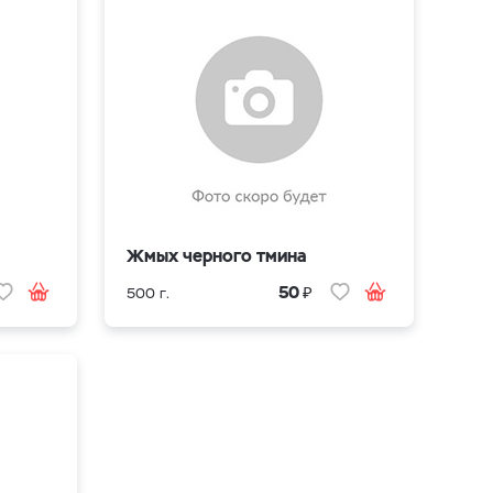
Жмых черного тмина
₽
50
500 г.