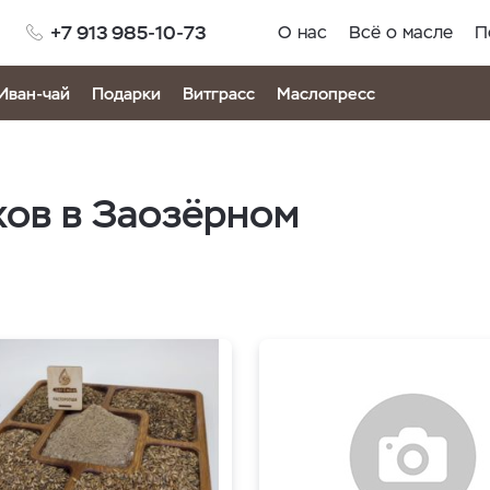
+7 913 985-10-73
О нас
Всё о масле
П
Иван-чай
Подарки
Витграсс
Маслопресс
хов в Заозёрном