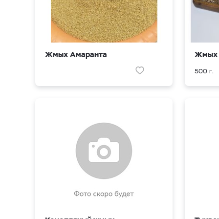
Жмых Амаранта
Жмых 
500 г.