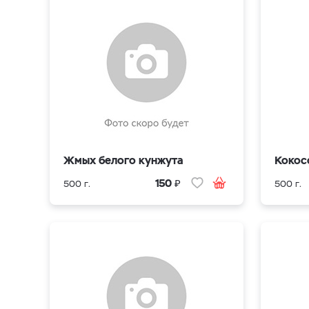
Жмых белого кунжута
Кокос
₽
150
500 г.
500 г.