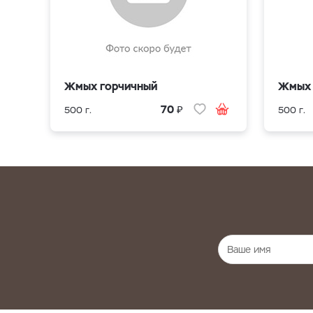
Жмых горчичный
Жмых 
₽
70
500 г.
500 г.