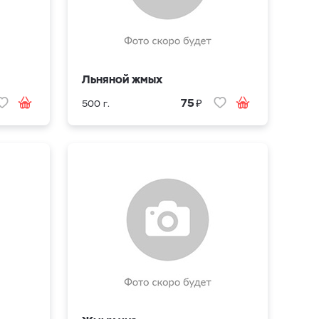
Льняной жмых
₽
75
500 г.