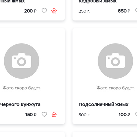
нный жмых
Кедровый жмых
₽
₽
200
650
250 г.
черного кунжута
Подсолнечный жмых
₽
₽
150
100
500 г.