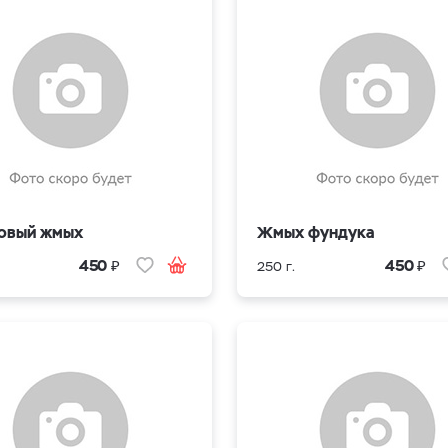
овый жмых
Жмых фундука
₽
₽
450
450
250 г.