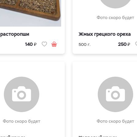
расторопши
Жмых грецкого ореха
₽
₽
140
250
500 г.