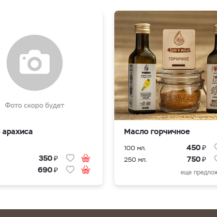
 арахиса
Масло горчичное
₽
450
100 мл.
₽
350
₽
750
250 мл.
₽
690
еще предлож