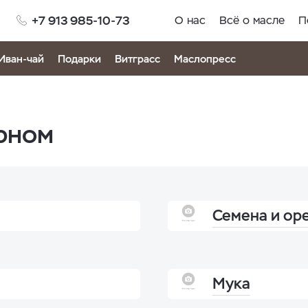
+7 913 985-10-73
О нас
Всё о масле
П
Иван-чай
Подарки
Витграсс
Маслопресс
ёрном
Семена и ор
Мука