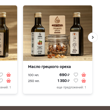
Масло грецкого ореха
Мас
₽
690
100 мл.
100 
₽
1 350
250 мл.
250 
ений: 1
еще предложений: 1