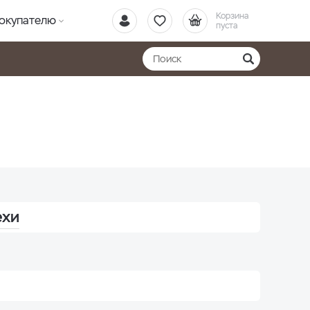
Корзина
окупателю
пуста
ехи