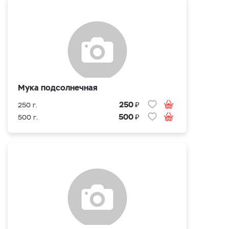
Мука подсолнечная
₽
250
250 г.
₽
500
500 г.