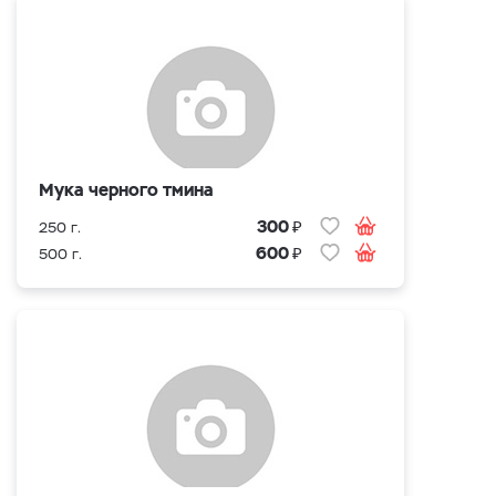
Мука черного тмина
₽
300
250 г.
₽
600
500 г.