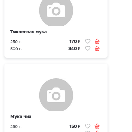
Тыквенная мука
₽
170
250 г.
₽
340
500 г.
Мука чиа
₽
150
250 г.