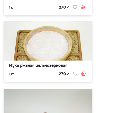
₽
270
1 кг
Мука ржаная цельнозерновая
₽
270
1 кг