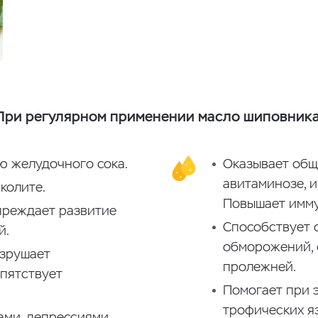
При регулярном применении масло шиповника
ю желудочного сока.
Оказывает общ
авитаминозе, 
колите.
Повышает имму
преждает развитие
Способствует 
й.
обморожений, 
азрушает
пролежней.
епятствует
Помогает при э
трофических яз
ами, депрессиями.