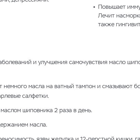
Повышает имму
Лечит насморки
также гингивит
аболеваний и улучшения самочувствия масло ши
 немного масла на ватный тампон и смазывают б
рлевые салфетки.
маслом шиповника 2 раза в день.
держанием масла.
носимость, язвы желудка и 12-перстной кишки, г