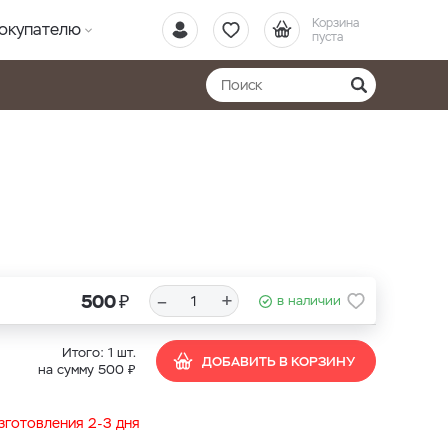
Корзина
окупателю
пуста
₽
–
+
500
в наличии
Итого:
1
шт.
ДОБАВИТЬ В КОРЗИНУ
₽
на сумму
500
изготовления 2-3 дня