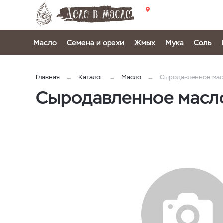
Масло
Семена и орехи
Жмых
Мука
Соль
Главная
Каталог
Масло
Сыродавленное ма
Сыродавленное масл