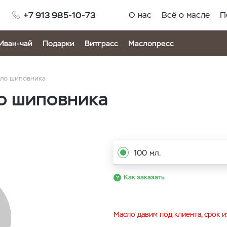
+7 913 985-10-73
О нас
Всё о масле
П
Иван-чай
Подарки
Витграсс
Маслопресс
сло шиповника
о шиповника
100 мл.
Как заказать
Масло давим под клиента, срок 