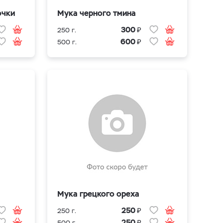
очки
Мука черного тмина
₽
300
250 г.
₽
600
500 г.
Мука грецкого ореха
₽
250
250 г.
₽
250
500 г.