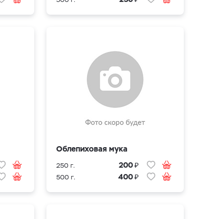
Облепиховая мука
₽
200
250 г.
₽
400
500 г.