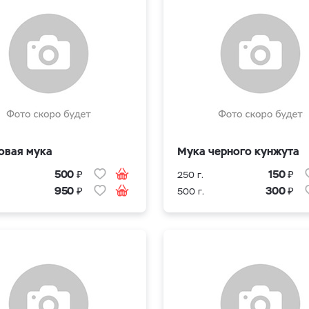
овая мука
Мука черного кунжута
₽
₽
500
150
250 г.
₽
₽
950
300
500 г.