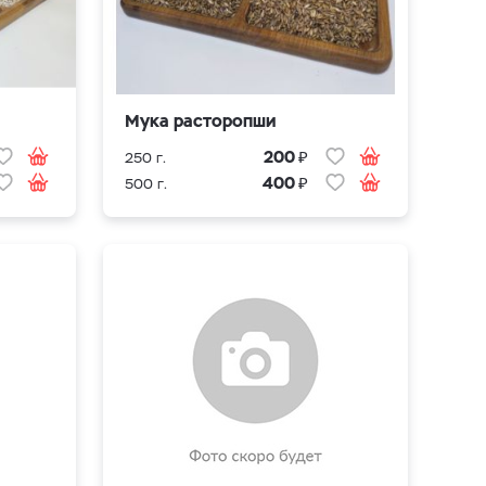
Мука расторопши
₽
200
250 г.
₽
400
500 г.