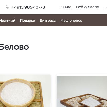
+7 913 985-10-73
О нас
Всё о масле
П
Иван-чай
Подарки
Витграсс
Маслопресс
 Белово