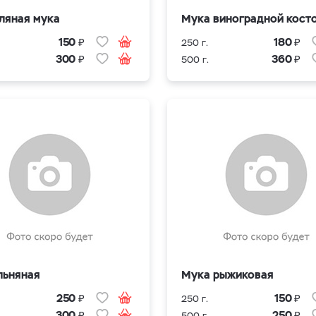
ляная мука
Мука виноградной кост
₽
₽
150
180
250 г.
₽
₽
300
360
500 г.
льняная
Мука рыжиковая
₽
₽
250
150
250 г.
₽
₽
300
250
500 г.