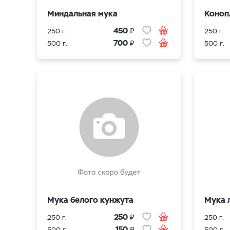
Миндальная мука
Коноп
₽
450
250 г.
250 г.
₽
700
500 г.
500 г.
Мука белого кунжута
Мука 
₽
250
250 г.
250 г.
₽
150
500 г.
500 г.