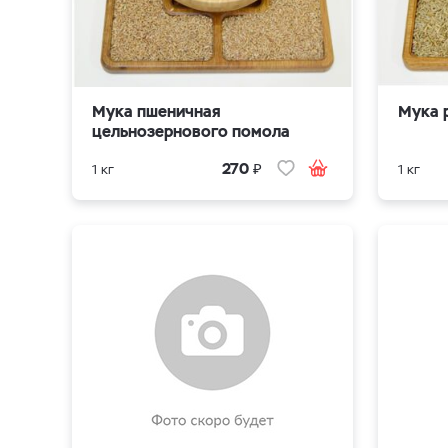
Мука пшеничная
Мука 
цельнозернового помола
₽
270
1 кг
1 кг