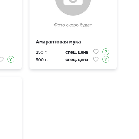
Амарантовая мука
спец. цена
250 г.
спец. цена
500 г.