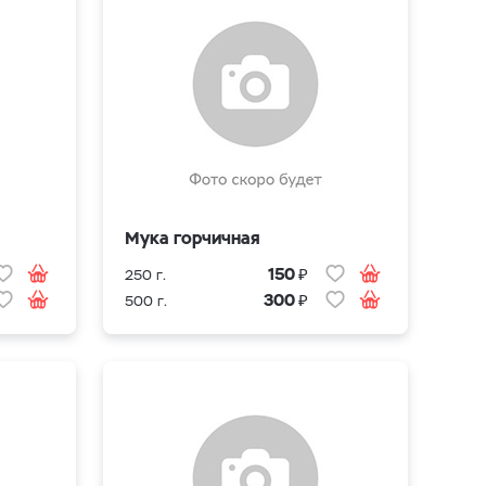
Мука горчичная
₽
150
250 г.
₽
300
500 г.