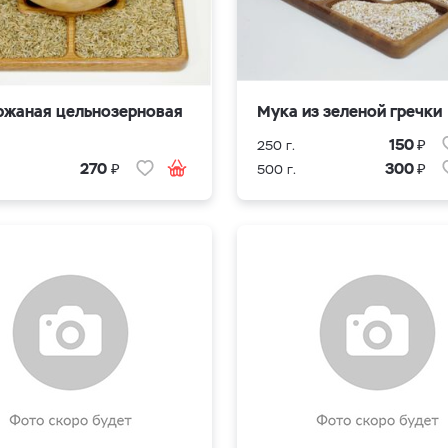
ржаная цельнозерновая
Мука из зеленой гречки
₽
150
250 г.
₽
₽
270
300
500 г.