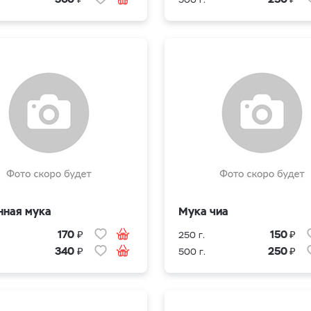
нная мука
Мука чиа
₽
₽
170
150
250 г.
₽
₽
340
250
500 г.