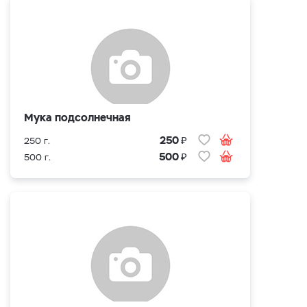
Мука подсолнечная
₽
250
250 г.
₽
500
500 г.