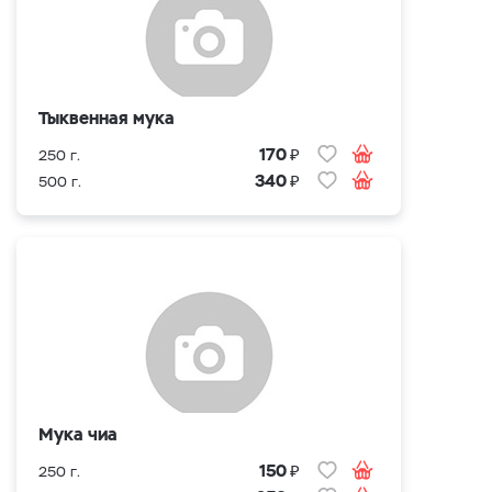
Тыквенная мука
₽
170
250 г.
₽
340
500 г.
Мука чиа
₽
150
250 г.