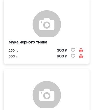
Мука черного тмина
₽
300
250 г.
₽
600
500 г.