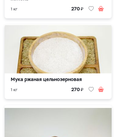
₽
270
1 кг
Мука ржаная цельнозерновая
₽
270
1 кг