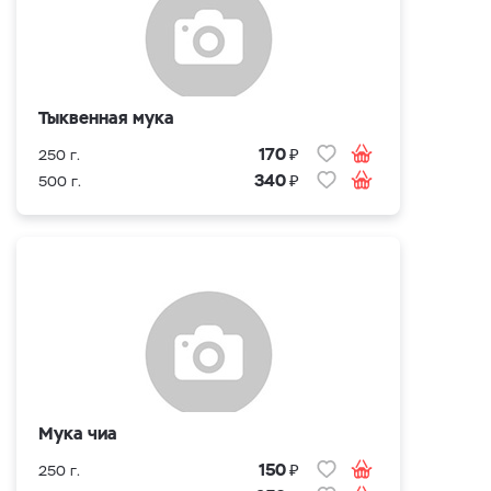
Тыквенная мука
₽
170
250 г.
₽
340
500 г.
Мука чиа
₽
150
250 г.