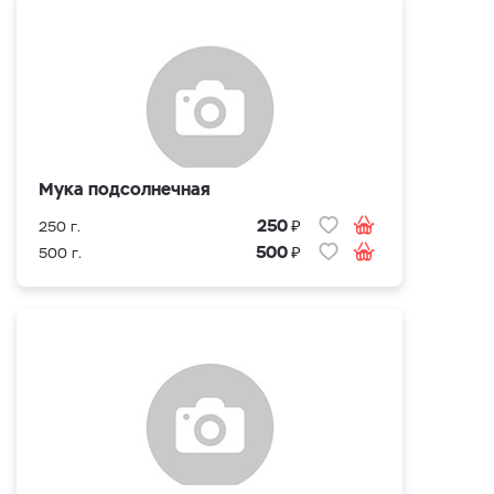
Мука подсолнечная
₽
250
250 г.
₽
500
500 г.