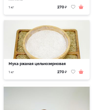
₽
270
1 кг
Мука ржаная цельнозерновая
₽
270
1 кг