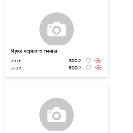
Мука черного тмина
₽
300
250 г.
₽
600
500 г.