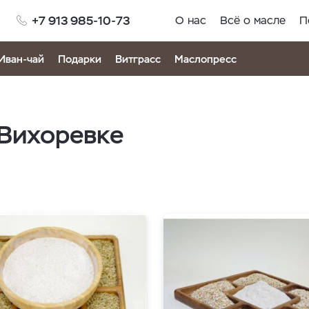
+7 913 985-10-73
О нас
Всё о масле
П
Иван-чай
Подарки
Витграсс
Маслопресс
 Вихоревке