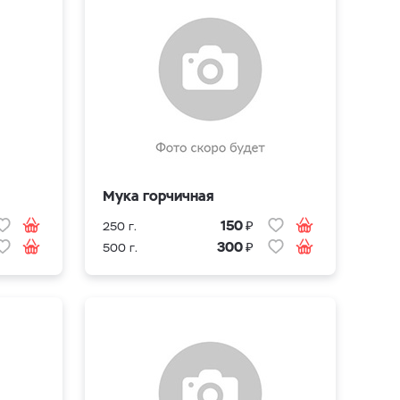
Мука горчичная
₽
150
250 г.
₽
300
500 г.