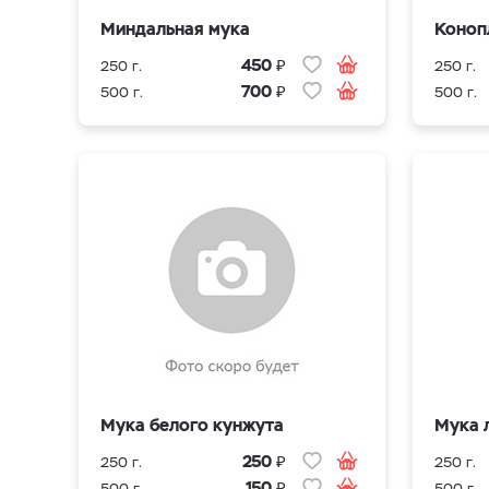
Миндальная мука
Коноп
₽
450
250 г.
250 г.
₽
700
500 г.
500 г.
Мука белого кунжута
Мука 
₽
250
250 г.
250 г.
₽
150
500 г.
500 г.