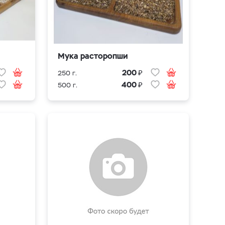
Мука расторопши
₽
200
250 г.
₽
400
500 г.