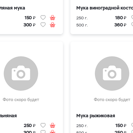
ляная мука
Мука виноградной кост
₽
₽
150
180
250 г.
₽
₽
300
360
500 г.
льняная
Мука рыжиковая
₽
₽
250
150
250 г.
₽
₽
300
250
500 г.