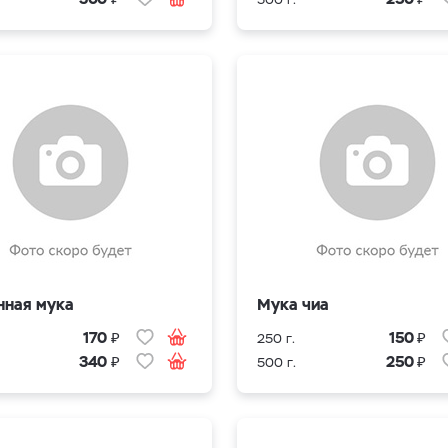
нная мука
Мука чиа
₽
₽
170
150
250 г.
₽
₽
340
250
500 г.