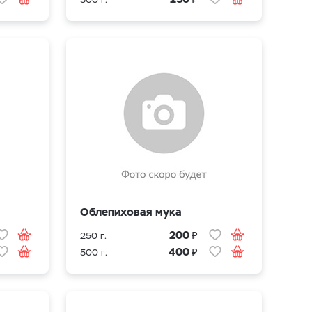
Облепиховая мука
₽
200
250 г.
₽
400
500 г.