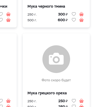
очки
Мука черного тмина
₽
300
250 г.
₽
600
500 г.
Мука грецкого ореха
₽
250
250 г.
₽
250
500 г.