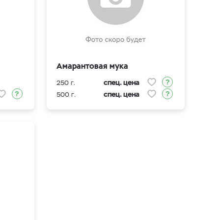
Амарантовая мука
спец. цена
250 г.
спец. цена
500 г.