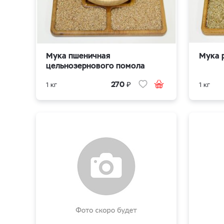
Мука пшеничная
Мука 
цельнозернового помола
₽
270
1 кг
1 кг