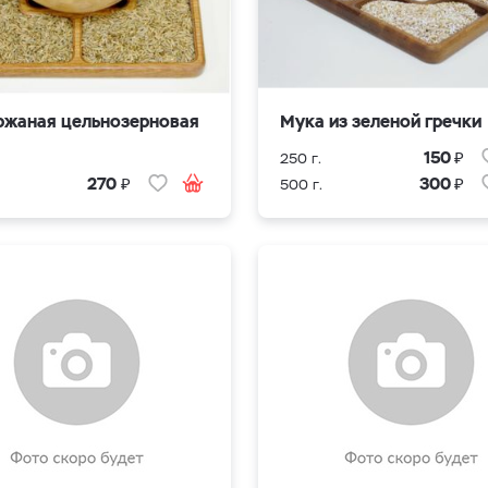
ржаная цельнозерновая
Мука из зеленой гречки
₽
150
250 г.
₽
₽
270
300
500 г.