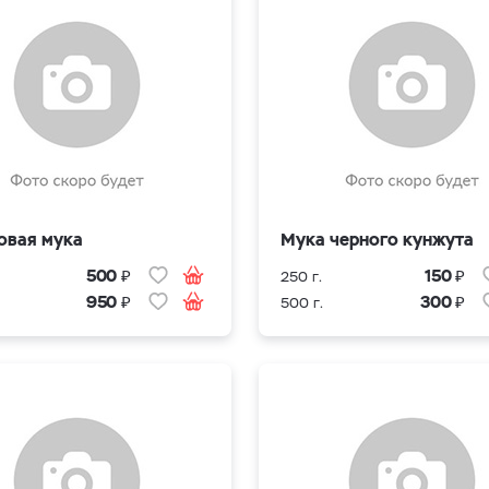
овая мука
Мука черного кунжута
₽
₽
500
150
250 г.
₽
₽
950
300
500 г.