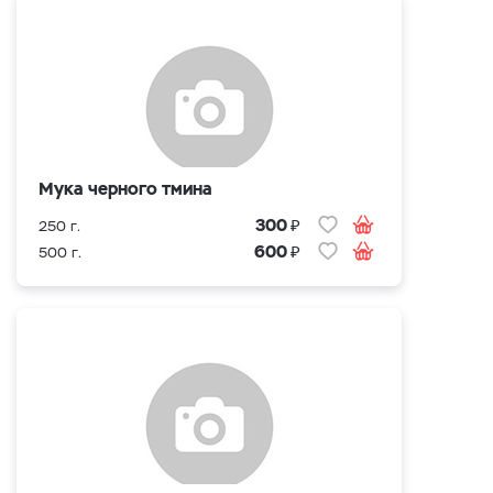
Мука черного тмина
₽
300
250 г.
₽
600
500 г.