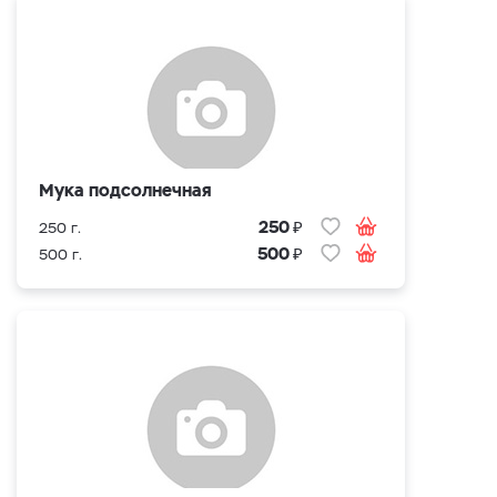
Мука подсолнечная
₽
250
250 г.
₽
500
500 г.