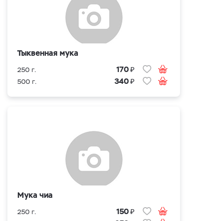
Тыквенная мука
₽
170
250 г.
₽
340
500 г.
Мука чиа
₽
150
250 г.