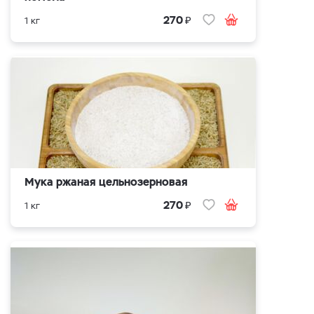
₽
270
1 кг
Мука ржаная цельнозерновая
₽
270
1 кг