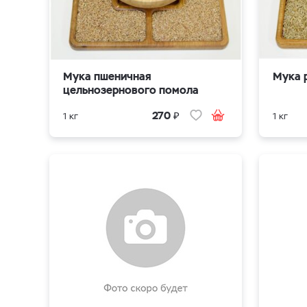
Мука пшеничная
Мука 
цельнозернового помола
₽
270
1 кг
1 кг