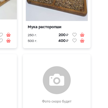
Мука расторопши
₽
200
250 г.
₽
400
500 г.