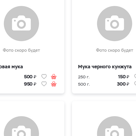
овая мука
Мука черного кунжута
₽
₽
500
150
250 г.
₽
₽
950
300
500 г.