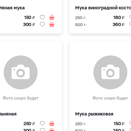
ляная мука
Мука виноградной кост
₽
₽
150
180
250 г.
₽
₽
300
360
500 г.
льняная
Мука рыжиковая
₽
₽
250
150
250 г.
₽
₽
300
250
500 г.