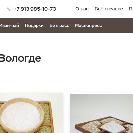
+7 913 985-10-73
О нас
Всё о масле
П
Иван-чай
Подарки
Витграсс
Маслопресс
 Вологде