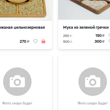
ржаная цельнозерновая
Мука из зеленой гречки
₽
150
250 г.
₽
₽
270
300
500 г.