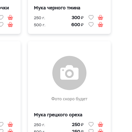
очки
Мука черного тмина
₽
300
250 г.
₽
600
500 г.
Мука грецкого ореха
₽
250
250 г.
₽
250
500 г.