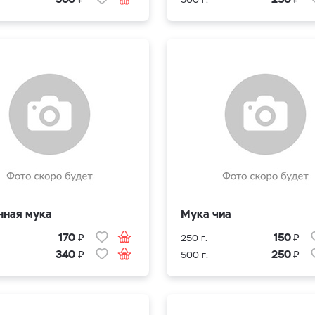
нная мука
Мука чиа
₽
₽
170
150
250 г.
₽
₽
340
250
500 г.