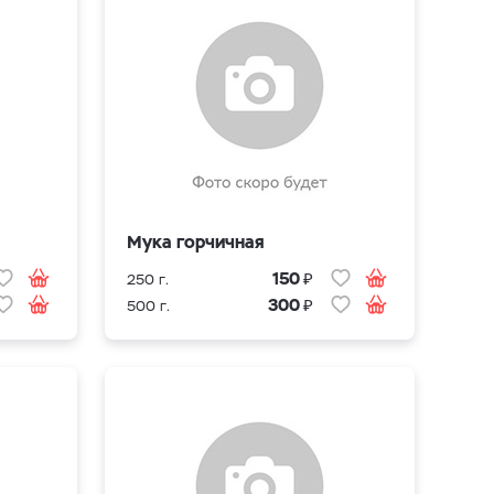
Мука горчичная
₽
150
250 г.
₽
300
500 г.