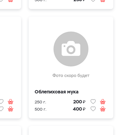
Облепиховая мука
₽
200
250 г.
₽
400
500 г.