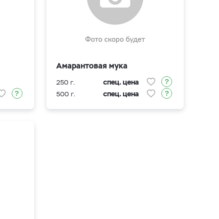
Амарантовая мука
спец. цена
250 г.
спец. цена
500 г.