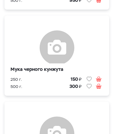
950
500 г.
Мука черного кунжута
₽
150
250 г.
₽
300
500 г.