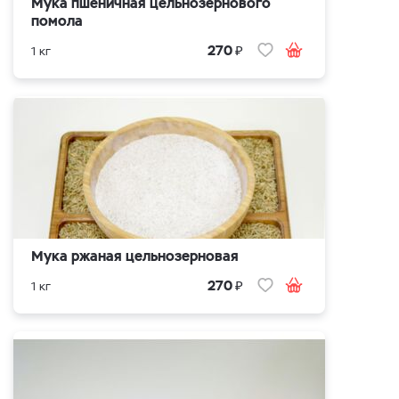
Мука пшеничная цельнозернового
помола
₽
270
1 кг
Мука ржаная цельнозерновая
₽
270
1 кг