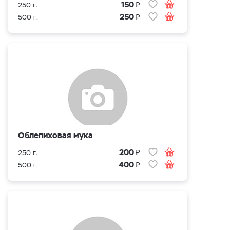
₽
150
250 г.
₽
250
500 г.
Облепиховая мука
₽
200
250 г.
₽
400
500 г.