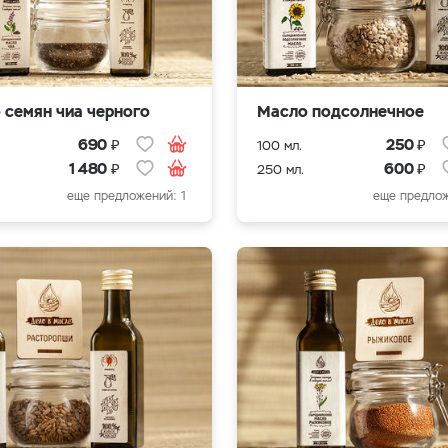
 семян чиа черного
Масло подсолнечное
₽
₽
690
250
100 мл.
₽
₽
1 480
600
250 мл.
еще предложений: 1
еще предлож