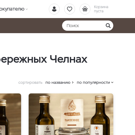
Корзина
окупателю
пуста
бережных Челнах
сортировать
по названию
по популярности