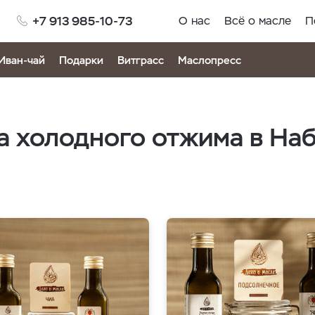
+7 913 985-10-73
О нас
Всё о масле
П
Иван-чай
Подарки
Витграсс
Маслопресс
а холодного отжима в На