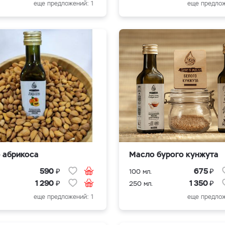
еще предложений: 1
еще предлож
 абрикоса
Масло бурого кунжута
₽
₽
590
675
100 мл.
₽
₽
1 290
1 350
250 мл.
еще предложений: 1
еще предлож