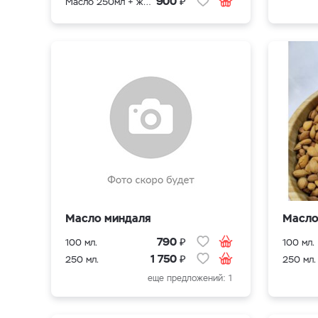
₽
900
Масло 250мл + жмых в подарок
Масло миндаля
Масло
₽
790
100 мл.
100 мл.
₽
1 750
250 мл.
250 мл.
еще предложений: 1