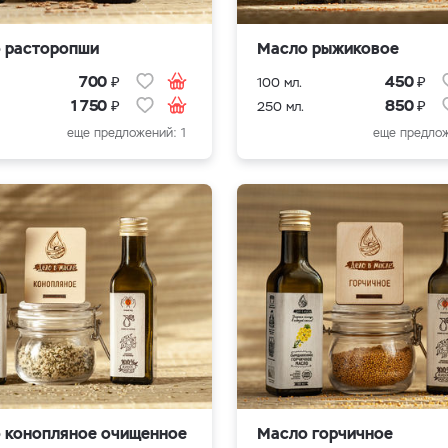
 расторопши
Масло рыжиковое
₽
₽
700
450
100 мл.
₽
₽
1 750
850
250 мл.
еще предложений: 1
еще предлож
 конопляное очищенное
Масло горчичное