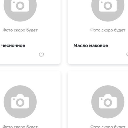
 чесночное
Масло маковое