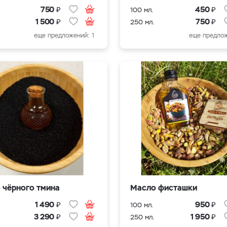
₽
₽
750
450
100 мл.
₽
₽
1 500
750
250 мл.
еще предложений: 1
еще предлож
 чёрного тмина
Масло фисташки
₽
₽
1 490
950
100 мл.
₽
₽
3 290
1 950
250 мл.