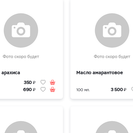
 арахиса
Масло амарантовое
₽
350
₽
₽
690
3 500
100 мл.