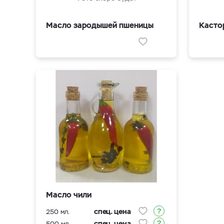
Масло зародышей пшеницы
Касто
Масло чили
спец. цена
250 мл.
спец. цена
500 мл.